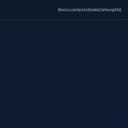
Bonus
Jackpots
Spiele
Zahlung
FAQ