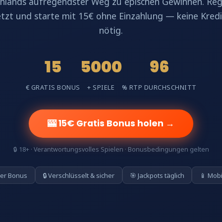
hlands aufregendster Weg zu epischen Gewinnen. Regi
etzt und starte mit 15€ ohne Einzahlung — keine Kred
nötig.
15
5000
96
€ GRATIS BONUS
+ SPIELE
% RTP DURCHSCHNITT
🎰 15€ Gratis Bonus holen →
🔒 18+ · Verantwortungsvolles Spielen · Bonusbedingungen gelten
ger Bonus
🔒 Verschlüsselt & sicher
🎯 Jackpots täglich
📱 Mobi