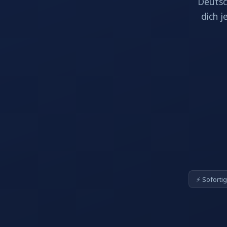
Deutsc
dich j
⚡ Soforti