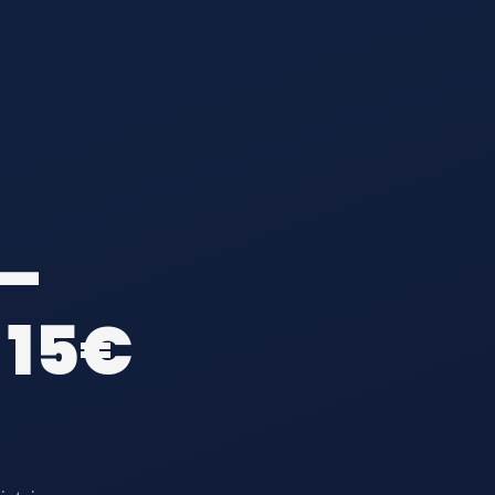
—
 15€