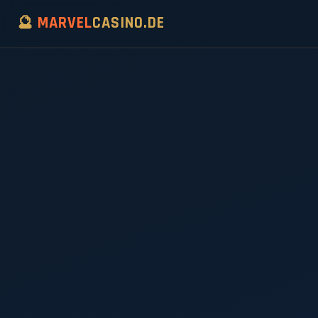
🔮
MARVEL
CASINO.DE