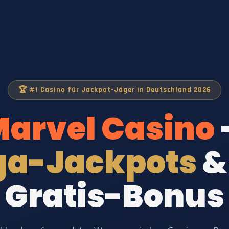
🏆 #1 Casino für Jackpot-Jäger in Deutschland 2026
arvel Casino
a-Jackpots
&
Gratis-Bonus